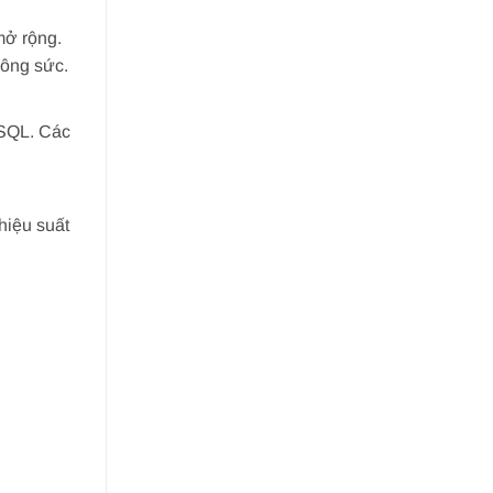
mở rộng.
công sức.
 SQL. Các
hiệu suất