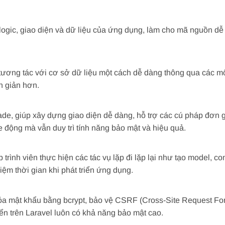
logic, giao diện và dữ liệu của ứng dụng, làm cho mã nguồn dễ
tương tác với cơ sở dữ liệu một cách dễ dàng thông qua các m
n giản hơn.
lade, giúp xây dựng giao diện dễ dàng, hỗ trợ các cú pháp đơn 
e động mà vẫn duy trì tính năng bảo mật và hiệu quả.
rình viên thực hiện các tác vụ lặp đi lặp lại như tạo model, cont
kiệm thời gian khi phát triển ứng dụng.
óa mật khẩu bằng bcrypt, bảo vệ CSRF (Cross-Site Request For
ển trên Laravel luôn có khả năng bảo mật cao.