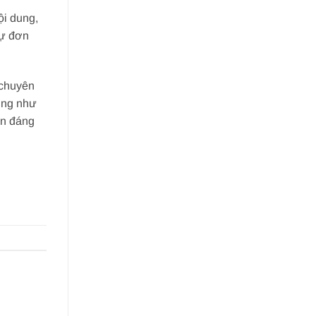
ội dung,
sự đơn
 chuyên
cũng như
ọn đáng