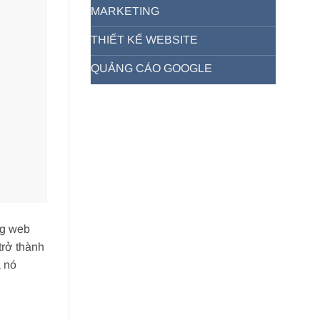
MARKETING
THIẾT KẾ WEBSITE
QUẢNG CÁO GOOGLE
ng web
trở thành
à nó