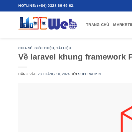
Bỏ
HOTLINE: (+84) 0328 69 69 62.
qua
nội
TRANG CHỦ
MARKETI
dung
CHIA SẺ
,
GIỚI THIỆU
,
TÀI LIỆU
Về laravel khung framework
ĐĂNG VÀO
28 THÁNG 10, 2024
BỞI
SUPERADMIN