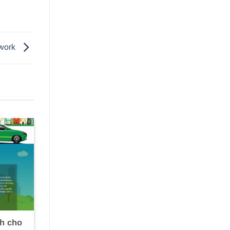
ework
h cho