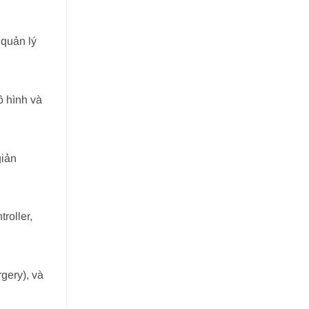
 quản lý
ô hình và
giản
roller,
gery), và