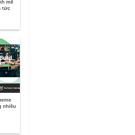
nh mẽ
n tức
theme
 nhiều