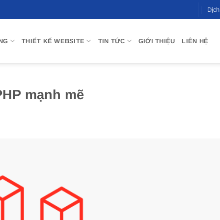
Dịc
NG
THIẾT KẾ WEBSITE
TIN TỨC
GIỚI THIỆU
LIÊN HỆ
 PHP mạnh mẽ