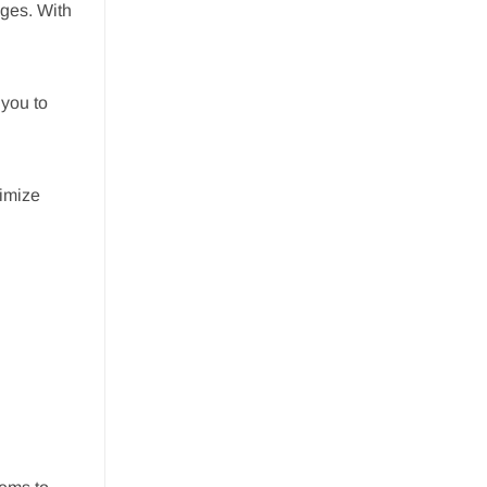
ages. With
you to
imize