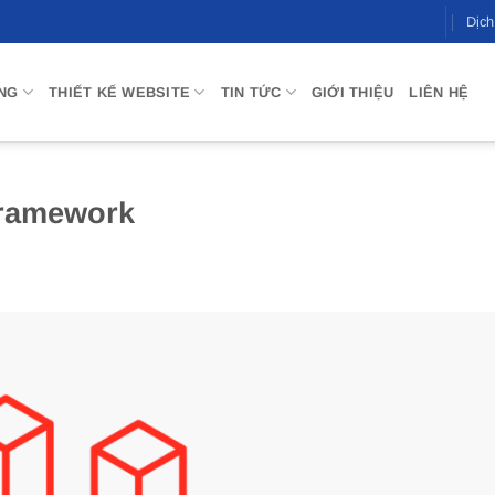
Dịc
NG
THIẾT KẾ WEBSITE
TIN TỨC
GIỚI THIỆU
LIÊN HỆ
framework