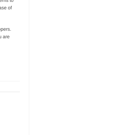
tems to
ase of
opers.
u are