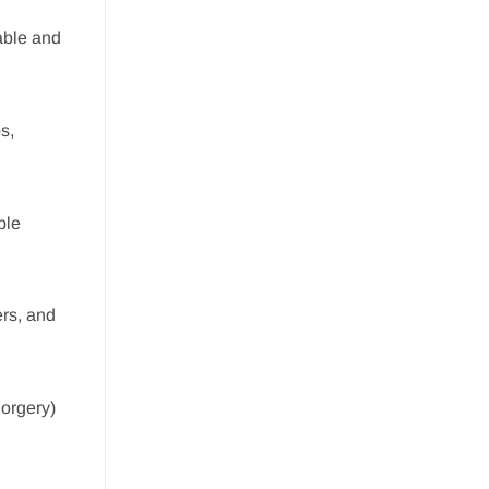
able and
s,
ble
ers, and
orgery)