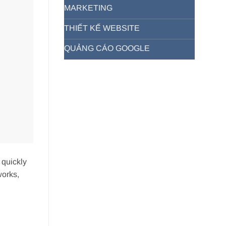
MARKETING
THIẾT KẾ WEBSITE
QUẢNG CÁO GOOGLE
 quickly
works,