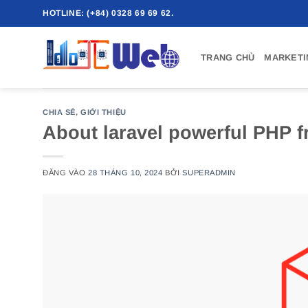
Bỏ
HOTLINE: (+84) 0328 69 69 62.
qua
nội
TRANG CHỦ
MARKETI
dung
CHIA SẺ
,
GIỚI THIỆU
About laravel powerful PHP 
ĐĂNG VÀO
28 THÁNG 10, 2024
BỞI
SUPERADMIN