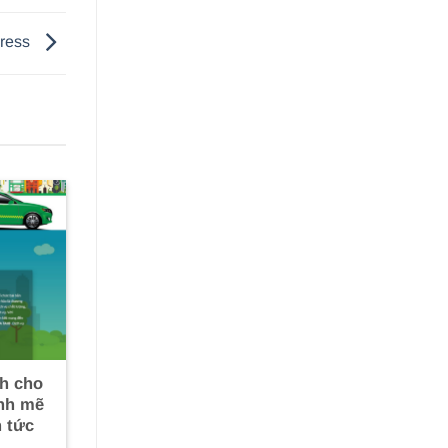
press
h cho
nh mẽ
n tức