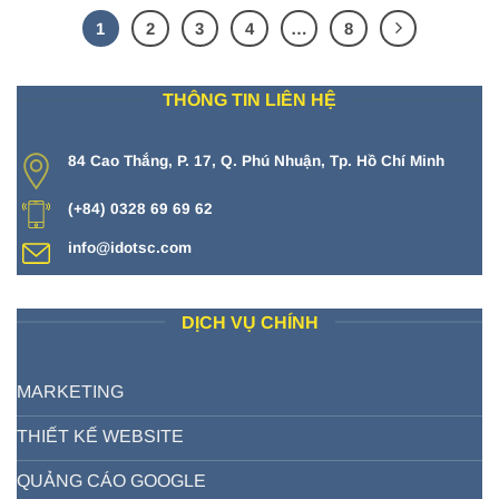
1
2
3
4
…
8
THÔNG TIN LIÊN HỆ
84 Cao Thắng, P. 17, Q. Phú Nhuận, Tp. Hồ Chí Minh
(+84) 0328 69 69 62
info@idotsc.com
DỊCH VỤ CHÍNH
MARKETING
THIẾT KẾ WEBSITE
QUẢNG CÁO GOOGLE