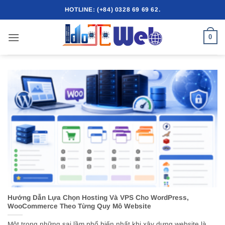
Bỏ
HOTLINE: (+84) 0328 69 69 62.
qua
nội
0
dung
Hướng Dẫn Lựa Chọn Hosting Và VPS Cho WordPress,
WooCommerce Theo Từng Quy Mô Website
Một trong những sai lầm phổ biến nhất khi xây dựng website là