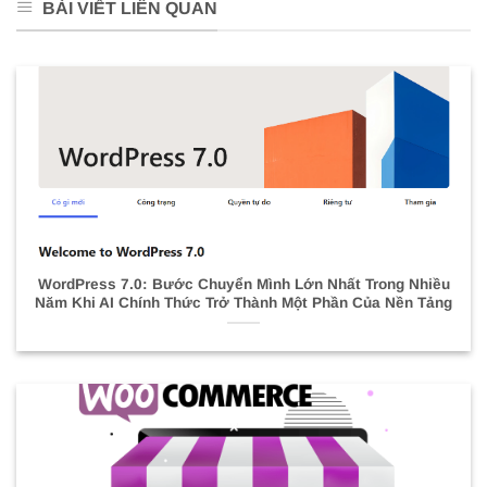
BÀI VIẾT LIÊN QUAN
WordPress 7.0: Bước Chuyển Mình Lớn Nhất Trong Nhiều
Năm Khi AI Chính Thức Trở Thành Một Phần Của Nền Tảng