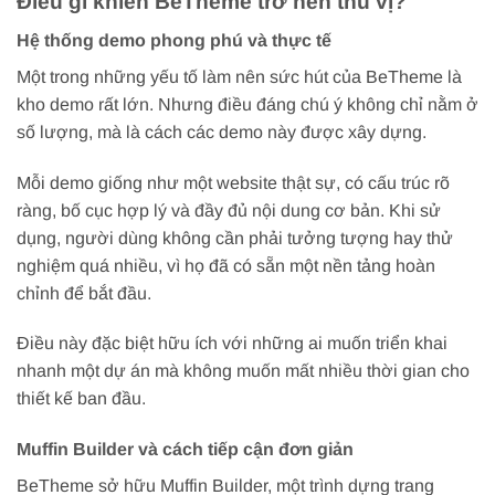
Điều gì khiến BeTheme trở nên thú vị?
Hệ thống demo phong phú và thực tế
Một trong những yếu tố làm nên sức hút của BeTheme là
kho demo rất lớn. Nhưng điều đáng chú ý không chỉ nằm ở
số lượng, mà là cách các demo này được xây dựng.
Mỗi demo giống như một website thật sự, có cấu trúc rõ
ràng, bố cục hợp lý và đầy đủ nội dung cơ bản. Khi sử
dụng, người dùng không cần phải tưởng tượng hay thử
nghiệm quá nhiều, vì họ đã có sẵn một nền tảng hoàn
chỉnh để bắt đầu.
Điều này đặc biệt hữu ích với những ai muốn triển khai
nhanh một dự án mà không muốn mất nhiều thời gian cho
thiết kế ban đầu.
Muffin Builder và cách tiếp cận đơn giản
BeTheme sở hữu Muffin Builder, một trình dựng trang