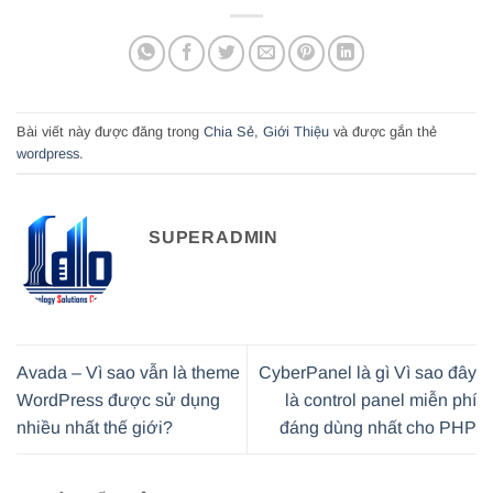
Bài viết này được đăng trong
Chia Sẻ
,
Giới Thiệu
và được gắn thẻ
wordpress
.
SUPERADMIN
Avada – Vì sao vẫn là theme
CyberPanel là gì Vì sao đây
WordPress được sử dụng
là control panel miễn phí
nhiều nhất thế giới?
đáng dùng nhất cho PHP