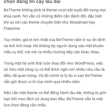
chọn đáng tin cậy lâu dài
BeTheme không phải là theme vượt trội tuyệt đối trong mọi
khía cạnh. Nó vẫn có những điểm cần đánh đổi, đặc biệt
khi so với các theme chuyên biệt như Woodmart hay
Flatsome.
Tuy nhiên, giá trị lớn nhất của BeTheme nằm ở sự ổn định
và tính linh hoạt. Nó không ép người dùng vào một khuôn
mẫu cụ thể, mà mở ra nhiều hướng tiếp cận khác nhau.
Trong một hệ sinh thái luôn thay đổi như WordPress, việc
sở hữu một công cụ có thể thích nghi với nhiều nhu cầu là
điều rất quan trọng. Và đó chính là lý do vì sao BeTheme
vẫn giữ được vị trí của mình qua nhiều năm.
Nếu cần một theme có thể đồng hành lâu dài, không bị giới
hạn bởi mục đích sử dụng ban đầu, BeTheme vẫn là một
lựa chọn đáng cân nhắc.