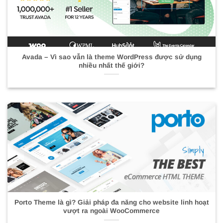
Avada – Vì sao vẫn là theme WordPress được sử dụng
nhiều nhất thế giới?
Porto Theme là gì? Giải pháp đa năng cho website linh hoạt
vượt ra ngoài WooCommerce