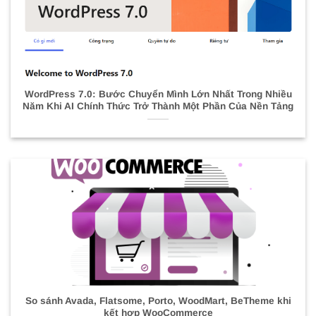
WordPress 7.0: Bước Chuyển Mình Lớn Nhất Trong Nhiều
Năm Khi AI Chính Thức Trở Thành Một Phần Của Nền Tảng
So sánh Avada, Flatsome, Porto, WoodMart, BeTheme khi
kết hợp WooCommerce