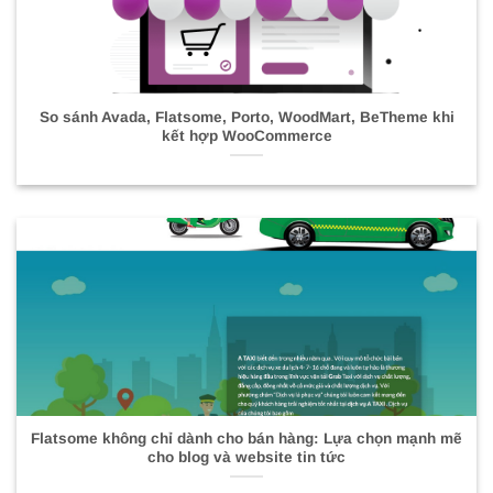
So sánh Avada, Flatsome, Porto, WoodMart, BeTheme khi
kết hợp WooCommerce
Flatsome không chỉ dành cho bán hàng: Lựa chọn mạnh mẽ
cho blog và website tin tức