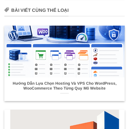
BÀI VIẾT CÙNG THỂ LOẠI
Hướng Dẫn Lựa Chọn Hosting Và VPS Cho WordPress,
WooCommerce Theo Từng Quy Mô Website