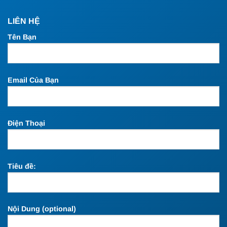
LIÊN HỆ
Tên Bạn
Email Của Bạn
Điện Thoại
Tiêu đề:
Nội Dung (optional)