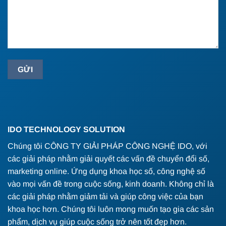
IDO TECHNOLOGY SOLUTION
Chúng tôi CÔNG TY GIẢI PHÁP CÔNG NGHỆ IDO, với
các giải pháp nhằm giải quyết các vấn đề chuyển đổi số,
marketing online. Ứng dụng khoa học số, công nghệ số
vào mọi vấn đề trong cuộc sống, kinh doanh. Không chỉ là
các giải pháp nhằm giảm tải và giúp công việc của bạn
khoa học hơn. Chúng tôi luôn mong muốn tạo gia các sản
phẩm, dịch vụ giúp cuộc sống trở nên tốt đẹp hơn.