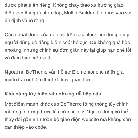
được phát triển riêng. Không chạy theo xu hướng giao
diện kéo thả quá phức tạp, Muffin Builder tập trung vào sự
ổn định và rõ ràng.
Cách hoạt động của nó dựa trên các block nội dung, giúp
người dùng dễ dàng kiểm soát bố cục. Dù không quá hào
nhoáng, nhưng chính sự đơn giản này lại giúp hạn chế lỗi
và đảm bảo hiệu suất.
Ngoài ra, BeTheme vẫn hỗ trợ Elementor cho những ai
muốn trải nghiệm thiết kế trực quan hơn.
Khả năng tùy biến sâu nhưng dễ tiếp cận
Một điểm mạnh khác của BeTheme là hệ thống tùy chỉnh
rất rộng, nhưng được tổ chức hợp lý. Người dùng có thể
thay đổi gần như toàn bộ giao diện website mà không cần
can thiệp vào code.