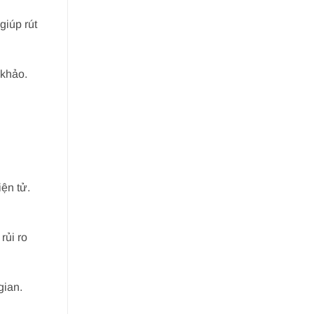
giúp rút
 khảo.
ện tử.
rủi ro
gian.