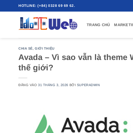
Bỏ
HOTLINE: (+84) 0328 69 69 62.
qua
nội
TRANG CHỦ
MARKETI
dung
CHIA SẺ
,
GIỚI THIỆU
Avada – Vì sao vẫn là theme
thế giới?
ĐĂNG VÀO
31 THÁNG 3, 2026
BỞI
SUPERADMIN