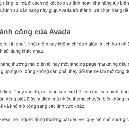
riêng lẻ, mà ở cách nó kết hợp sự linh hoạt, khả năng tùy biế
. Chính sự cân bằng này giúp Avada trở thành lựa chọn hàng đầ
thành công của Avada
 “all in one”. Khái niệm này không chỉ đơn giản là tích hợp nhi
ch sử dụng khác nhau.
 hàng thương mại điện tử hay một landing page marketing đều 
giúp người dùng không cần phải thay đổi theme khi mở rộng d
ịnh. Thay vào đó, nó cung cấp một hệ sinh thái cấu hình rộng
 riêng biệt. Đây là điểm mà nhiều theme chuyên biệt không t
ể và khó mở rộng sang các lĩnh vực khác.
dPress, nơi người dùng thường bắt đầu với quy mô nhỏ nhưng 