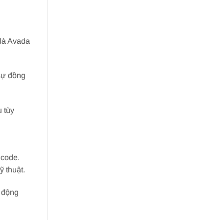
 là Avada
 sự đồng
 tùy
 code.
ỹ thuật.
t động