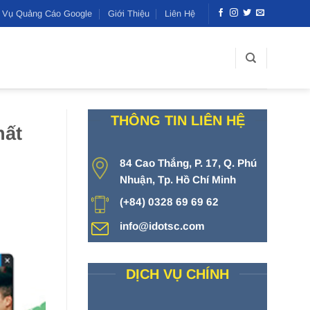
h Vụ Quảng Cáo Google
Giới Thiệu
Liên Hệ
THÔNG TIN LIÊN HỆ
hất
84 Cao Thắng, P. 17, Q. Phú
Nhuận, Tp. Hồ Chí Minh
(+84) 0328 69 69 62
info@idotsc.com
DỊCH VỤ CHÍNH