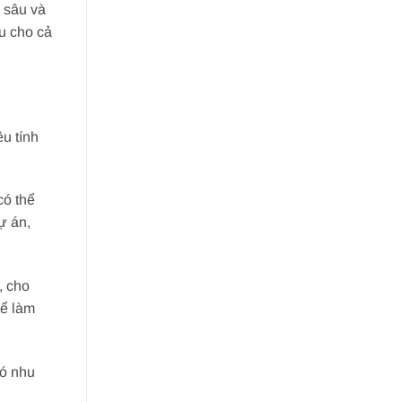
n sâu và
u cho cả
ều tính
có thể
ự án,
, cho
hể làm
có nhu