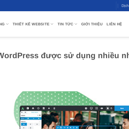
Dịc
NG
THIẾT KẾ WEBSITE
TIN TỨC
GIỚI THIỆU
LIÊN HỆ
 WordPress được sử dụng nhiều n