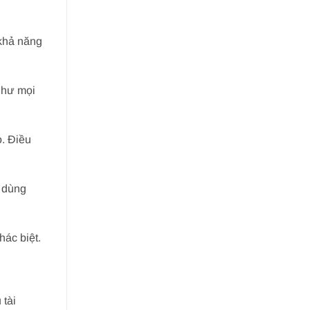
 khả năng
như mọi
ỏ. Điều
i dùng
ác biệt.
 tài