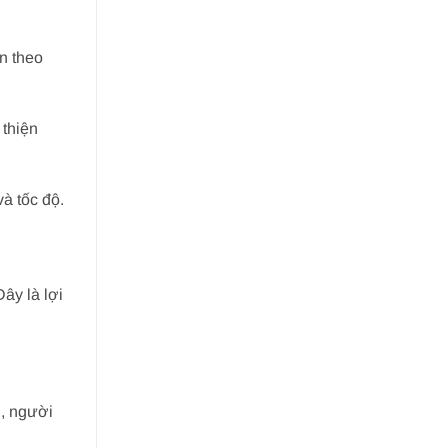
ên theo
 thiện
à tốc độ.
ây là lợi
g, người