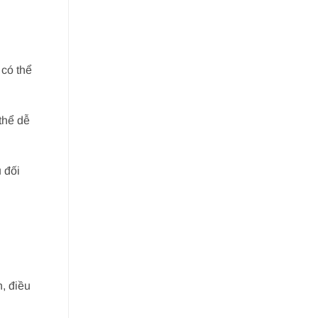
 có thể
thể dễ
 đối
, điều