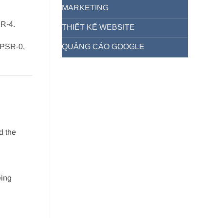
MARKETING
SR-4.
THIẾT KẾ WEBSITE
QUẢNG CÁO GOOGLE
m PSR-0,
d the
ing