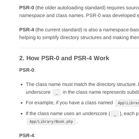
PSR-0
(the older autoloading standard) requires source 
namespace and class names. PSR-0 was developed early 
PSR-4
(the current standard) is also a namespace-bas
helping to simplify directory structures and making th
2. How PSR-0 and PSR-4 Work
PSR-0
:
The class name must match the directory structure. 
underscore
in the class name represents subdi
_
For example, if you have a class named
App\Libra
If the class name uses an underscore (
), each p
_
.
App/Library/Book.php
PSR-4
: