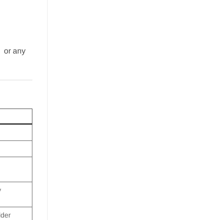
or any
y
lder