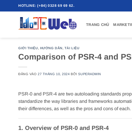
Bỏ
HOTLINE: (+84) 0328 69 69 62.
qua
nội
TRANG CHỦ
MARKETI
dung
GIỚI THIỆU
,
HƯỚNG DẪN
,
TÀI LIỆU
Comparison of PSR-4 and PS
ĐĂNG VÀO
27 THÁNG 10, 2024
BỞI
SUPERADMIN
PSR-0 and PSR-4 are two autoloading standards prop
standardize the way libraries and frameworks automati
their differences, as well as the pros and cons of each.
1. Overview of PSR-0 and PSR-4