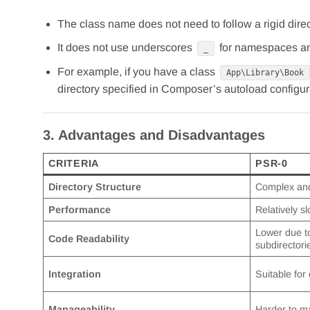
The class name does not need to follow a rigid direct
It does not use underscores
for namespaces an
_
For example, if you have a class
App\Library\Book
directory specified in Composer’s autoload configur
3. Advantages and Disadvantages
CRITERIA
PSR-0
Directory Structure
Complex and
Performance
Relatively s
Lower due 
Code Readability
subdirectori
Integration
Suitable for
Manageability
Harder to m