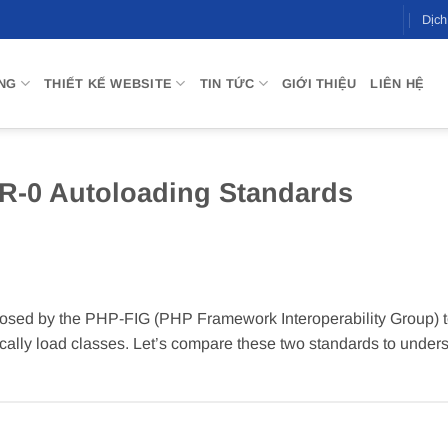
Dịc
NG
THIẾT KẾ WEBSITE
TIN TỨC
GIỚI THIỆU
LIÊN HỆ
R-0 Autoloading Standards
osed by the PHP-FIG (PHP Framework Interoperability Group) 
cally load classes. Let’s compare these two standards to under