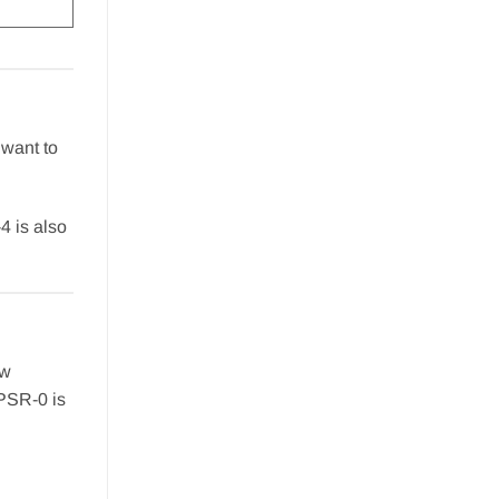
 want to
4 is also
ew
 PSR-0 is