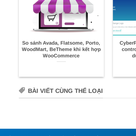
So sánh Avada, Flatsome, Porto,
CyberP
WoodMart, BeTheme khi kết hợp
contr
WooCommerce
d
BÀI VIẾT CÙNG THỂ LOẠI