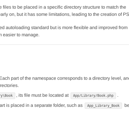
files to be placed in a specific directory structure to match the
on, but it has some limitations, leading to the creation of P
ed autoloading standard but is more flexible and improved fro
em easier to manage.
Each part of the namespace corresponds to a directory level, an
rectories.
, its file must be located at
.
ry\Book
App/Library/Book.php
art is placed in a separate folder, such as
be
App_Library_Book