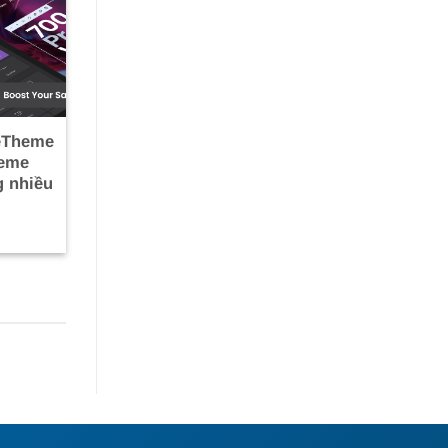
BeTheme
heme
 nhiều