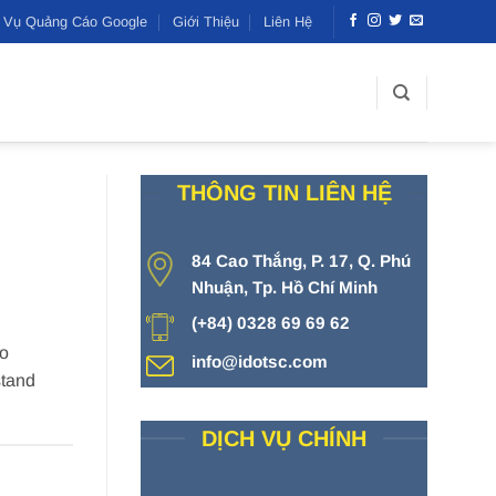
h Vụ Quảng Cáo Google
Giới Thiệu
Liên Hệ
THÔNG TIN LIÊN HỆ
84 Cao Thắng, P. 17, Q. Phú
Nhuận, Tp. Hồ Chí Minh
(+84) 0328 69 69 62
to
info@idotsc.com
stand
DỊCH VỤ CHÍNH