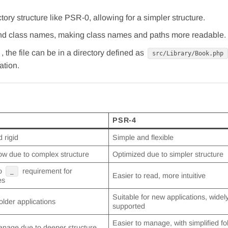
ory structure like PSR-0, allowing for a simpler structure.
d class names, making class names and paths more readable.
, the file can be in a directory defined as
src/Library/Book.php
ation.
PSR-4
 rigid
Simple and flexible
low due to complex structure
Optimized due to simpler structure
to
requirement for
_
Easier to read, more intuitive
es
Suitable for new applications, widel
 older applications
supported
Easier to manage, with simplified fo
anage due to deeper structure