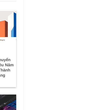
huyển
iều Năm
Thành
ảng