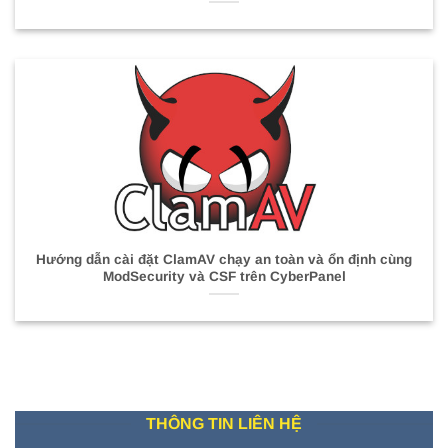
Hướng dẫn cài đặt ClamAV chạy an toàn và ổn định cùng
ModSecurity và CSF trên CyberPanel
THÔNG TIN LIÊN HỆ