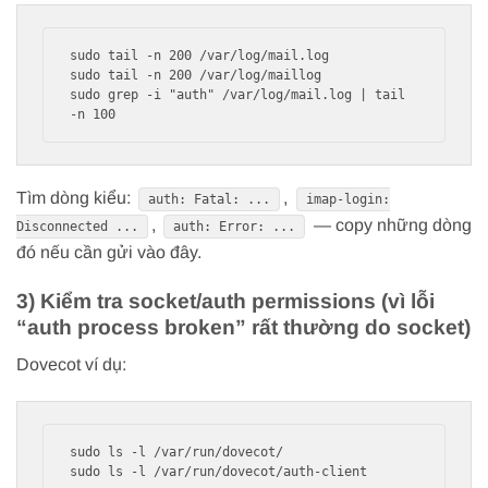
sudo tail -n 200 /var/log/mail.log

sudo tail -n 200 /var/log/maillog

sudo grep -i "auth" /var/log/mail.log | tail 
Tìm dòng kiểu:
,
auth: Fatal: ...
imap-login:
,
— copy những dòng
Disconnected ...
auth: Error: ...
đó nếu cần gửi vào đây.
3) Kiểm tra socket/auth permissions (vì lỗi
“auth process broken” rất thường do socket)
Dovecot ví dụ:
sudo ls -l /var/run/dovecot/
