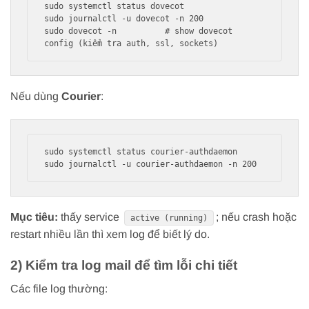
sudo systemctl status dovecot

sudo journalctl -u dovecot -n 200

sudo dovecot -n          # show dovecot 
Nếu dùng
Courier
:
sudo systemctl status courier-authdaemon

Mục tiêu:
thấy service
; nếu crash hoặc
active (running)
restart nhiều lần thì xem log để biết lý do.
2) Kiểm tra log mail để tìm lỗi chi tiết
Các file log thường: