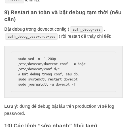
service
9) Restart an toàn và bật debug tạm thời (nếu
cần)
Bật debug trong dovecot config (
,
auth_debug=yes
) rồi restart để thấy chi tiết:
auth_debug_passwords=yes
sudo sed -n '1,200p' 
/etc/dovecot/dovecot.conf   # hoặc 
/etc/dovecot/conf.d/*

# Bật debug trong conf, sau đó:

sudo systemctl restart dovecot

Lưu ý:
đừng để debug bật lâu trên production vì sẽ log
password.
10) Các lệnh “sửa nhanh” (thử tạm)