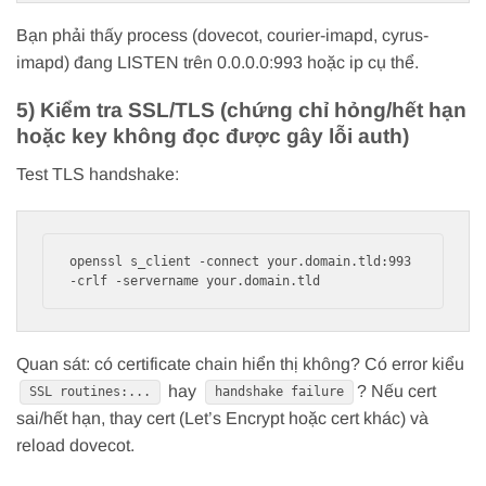
Bạn phải thấy process (dovecot, courier-imapd, cyrus-
imapd) đang LISTEN trên 0.0.0.0:993 hoặc ip cụ thể.
5) Kiểm tra SSL/TLS (chứng chỉ hỏng/hết hạn
hoặc key không đọc được gây lỗi auth)
Test TLS handshake:
openssl s_client -connect your.domain.tld:993 
Quan sát: có certificate chain hiển thị không? Có error kiểu
hay
? Nếu cert
SSL routines:...
handshake failure
sai/hết hạn, thay cert (Let’s Encrypt hoặc cert khác) và
reload dovecot.