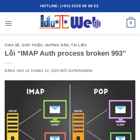
Bỏ
HOTLINE: (+84) 0328 69 69 62.
qua
nội
0
dung
CHIA SẺ
,
GIỚI THIỆU
,
HƯỚNG DẪN
,
TÀI LIỆU
Lỗi “IMAP Auth process broken 993”
ĐĂNG VÀO
15 THÁNG 12, 2025
BỞI
SUPERADMIN