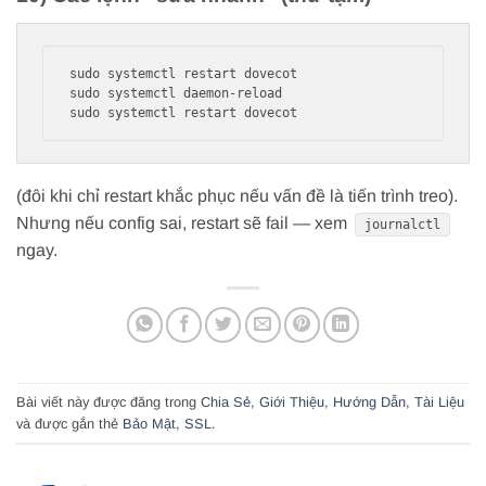
sudo systemctl restart dovecot

sudo systemctl daemon-reload

(đôi khi chỉ restart khắc phục nếu vấn đề là tiến trình treo).
Nhưng nếu config sai, restart sẽ fail — xem
journalctl
ngay.
Bài viết này được đăng trong
Chia Sẻ
,
Giới Thiệu
,
Hướng Dẫn
,
Tài Liệu
và được gắn thẻ
Bảo Mật
,
SSL
.