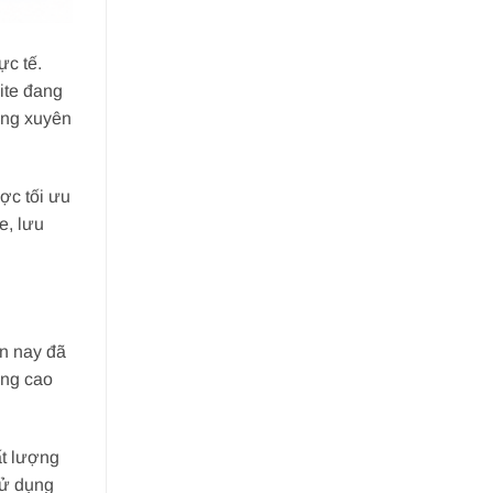
ực tế.
ite đang
ờng xuyên
ợc tối ưu
e, lưu
ện nay đã
ing cao
ất lượng
sử dụng