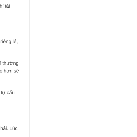
ỉ tải
riêng lẻ,
M thường
ao hơn sẽ
 tự cấu
hải. Lúc