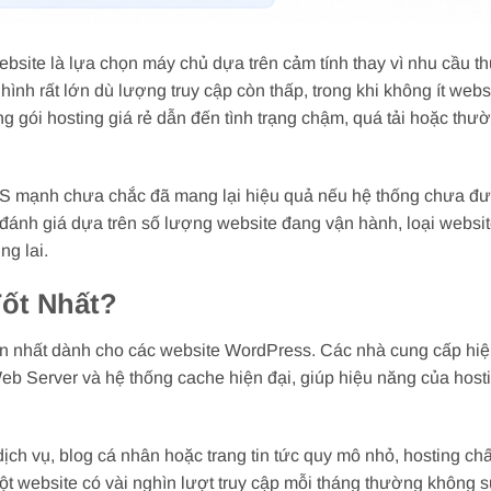
bsite là lựa chọn máy chủ dựa trên cảm tính thay vì nhu cầu th
nh rất lớn dù lượng truy cập còn thấp, trong khi không ít webs
g gói hosting giá rẻ dẫn đến tình trạng chậm, quá tải hoặc thư
S mạnh chưa chắc đã mang lại hiệu quả nếu hệ thống chưa đư
ánh giá dựa trên số lượng website đang vận hành, loại websit
ng lai.
Tốt Nhất?
iến nhất dành cho các website WordPress. Các nhà cung cấp hi
Server và hệ thống cache hiện đại, giúp hiệu năng của host
dịch vụ, blog cá nhân hoặc trang tin tức quy mô nhỏ, hosting ch
ột website có vài nghìn lượt truy cập mỗi tháng thường không 