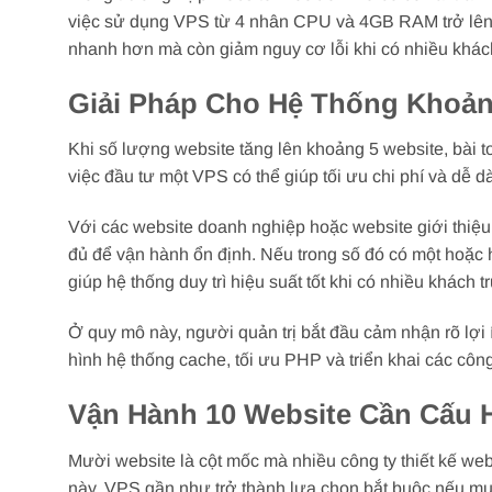
việc sử dụng VPS từ 4 nhân CPU và 4GB RAM trở lên s
nhanh hơn mà còn giảm nguy cơ lỗi khi có nhiều khách
Giải Pháp Cho Hệ Thống Khoản
Khi số lượng website tăng lên khoảng 5 website, bài toá
việc đầu tư một VPS có thể giúp tối ưu chi phí và dễ d
Với các website doanh nghiệp hoặc website giới th
đủ để vận hành ổn định. Nếu trong số đó có một hoặc
giúp hệ thống duy trì hiệu suất tốt khi có nhiều khách t
Ở quy mô này, người quản trị bắt đầu cảm nhận rõ lợi
hình hệ thống cache, tối ưu PHP và triển khai các công
Vận Hành 10 Website Cần Cấu 
Mười website là cột mốc mà nhiều công ty thiết kế w
này, VPS gần như trở thành lựa chọn bắt buộc nếu mu