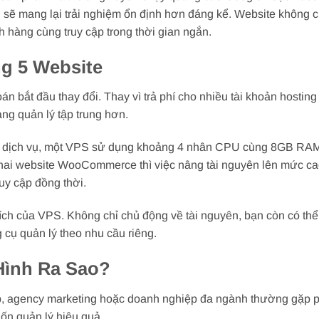
ẽ mang lại trải nghiệm ổn định hơn đáng kể. Website không ch
 hàng cùng truy cập trong thời gian ngắn.
g 5 Website
n bắt đầu thay đổi. Thay vì trả phí cho nhiều tài khoản hosting 
àng quản lý tập trung hơn.
iệu dịch vụ, một VPS sử dụng khoảng 4 nhân CPU cùng 8GB RA
 hai website WooCommerce thì việc nâng tài nguyên lên mức c
ruy cập đồng thời.
 ích của VPS. Không chỉ chủ động về tài nguyên, bạn còn có thể
 cụ quản lý theo nhu cầu riêng.
Hình Ra Sao?
eb, agency marketing hoặc doanh nghiệp đa ngành thường gặp p
ốn quản lý hiệu quả.