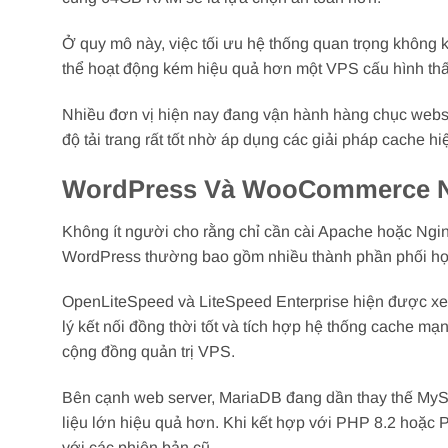
Ở quy mô này, việc tối ưu hệ thống quan trọng không
thể hoạt động kém hiệu quả hơn một VPS cấu hình thấ
Nhiều đơn vị hiện nay đang vận hành hàng chục web
độ tải trang rất tốt nhờ áp dụng các giải pháp cache hi
WordPress Và WooCommerce Nê
Không ít người cho rằng chỉ cần cài Apache hoặc Ngin
WordPress thường bao gồm nhiều thành phần phối hợp
OpenLiteSpeed và LiteSpeed Enterprise hiện được x
lý kết nối đồng thời tốt và tích hợp hệ thống cache m
cộng đồng quản trị VPS.
Bên cạnh web server, MariaDB đang dần thay thế MySQ
liệu lớn hiệu quả hơn. Khi kết hợp với PHP 8.2 hoặc 
với các phiên bản cũ.