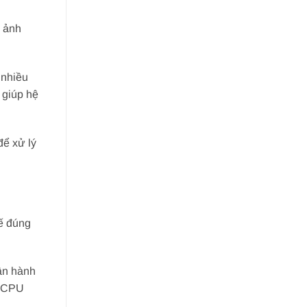
ố ảnh
 nhiều
 giúp hệ
ể xử lý
kế đúng
ận hành
n CPU