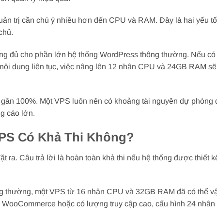
uản trị cần chú ý nhiều hơn đến CPU và RAM. Đây là hai yếu t
chủ.
 đủ cho phần lớn hệ thống WordPress thông thường. Nếu có
nội dung liên tục, việc nâng lên 12 nhân CPU và 24GB RAM sẽ
i gần 100%. Một VPS luôn nên có khoảng tài nguyên dự phòng đ
g cáo lớn.
VPS Có Khả Thi Không?
ặt ra. Câu trả lời là hoàn toàn khả thi nếu hệ thống được thiết 
ng thường, một VPS từ 16 nhân CPU và 32GB RAM đã có thể v
ng WooCommerce hoặc có lượng truy cập cao, cấu hình 24 nhâ