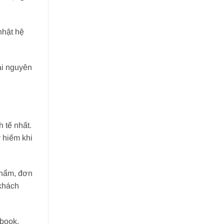
nhật hệ
ài nguyên
 tế nhất.
 hiếm khi
phẩm, đơn
 khách
book,