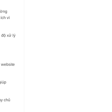
ường
ích vì
 độ xử lý
 website
giúp
áy chủ