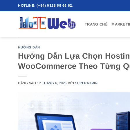
Bỏ
HOTLINE: (+84) 0328 69 69 62.
qua
nội
TRANG CHỦ
MARKETI
dung
HƯỚNG DẪN
Hướng Dẫn Lựa Chọn Hostin
WooCommerce Theo Từng Qu
ĐĂNG VÀO
12 THÁNG 6, 2026
BỞI
SUPERADMIN