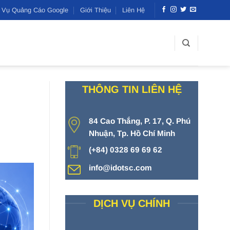
h Vụ Quảng Cáo Google
Giới Thiệu
Liên Hệ
THÔNG TIN LIÊN HỆ
84 Cao Thắng, P. 17, Q. Phú
Nhuận, Tp. Hồ Chí Minh
(+84) 0328 69 69 62
info@idotsc.com
DỊCH VỤ CHÍNH