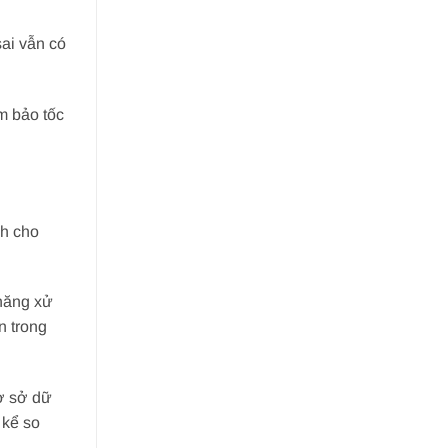
ai vẫn có
m bảo tốc
nh cho
năng xử
n trong
ơ sở dữ
 kể so