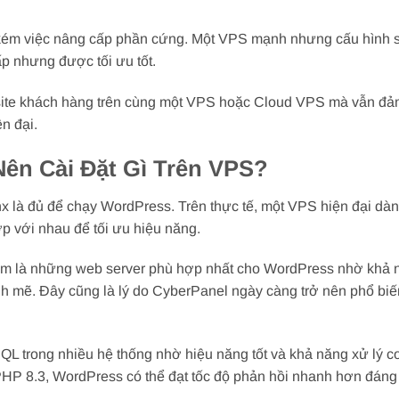
 kém việc nâng cấp phần cứng. Một VPS mạnh nhưng cấu hình s
p nhưng được tối ưu tốt.
site khách hàng trên cùng một VPS hoặc Cloud VPS mà vẫn đả
ện đại.
n Cài Đặt Gì Trên VPS?
x là đủ để chạy WordPress. Trên thực tế, một VPS hiện đại dà
 với nhau để tối ưu hiệu năng.
em là những web server phù hợp nhất cho WordPress nhờ khả 
ạnh mẽ. Đây cũng là lý do CyberPanel ngày càng trở nên phổ biế
L trong nhiều hệ thống nhờ hiệu năng tốt và khả năng xử lý c
PHP 8.3, WordPress có thể đạt tốc độ phản hồi nhanh hơn đáng