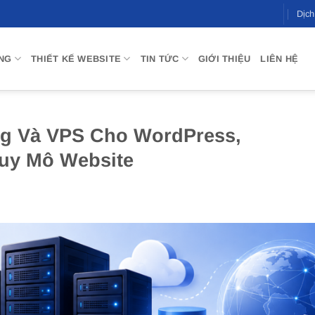
Dịc
NG
THIẾT KẾ WEBSITE
TIN TỨC
GIỚI THIỆU
LIÊN HỆ
g Và VPS Cho WordPress,
y Mô Website