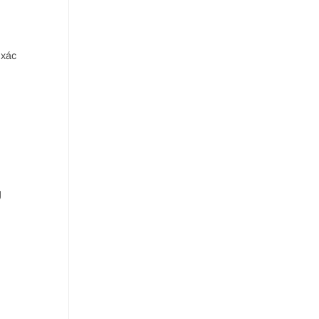
 xác
g