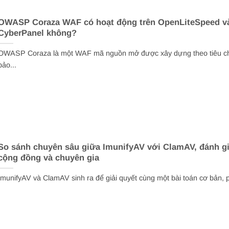
OWASP Coraza WAF có hoạt động trên OpenLiteSpeed v
CyberPanel không?
OWASP Coraza là một WAF mã nguồn mở được xây dựng theo tiêu c
bảo...
So sánh chuyên sâu giữa ImunifyAV với ClamAV, đánh gi
cộng đồng và chuyên gia
ImunifyAV và ClamAV sinh ra để giải quyết cùng một bài toán cơ bản, p