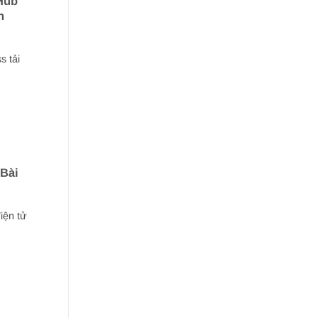
Hub
n
s tải
Bài
iện tử