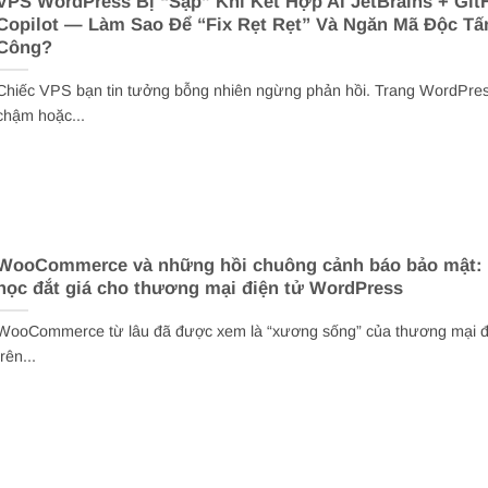
VPS WordPress Bị “Sập” Khi Kết Hợp AI JetBrains + Git
Copilot — Làm Sao Để “Fix Rẹt Rẹt” Và Ngăn Mã Độc Tấ
Công?
Chiếc VPS bạn tin tưởng bỗng nhiên ngừng phản hồi. Trang WordPres
chậm hoặc...
WooCommerce và những hồi chuông cảnh báo bảo mật: 
học đắt giá cho thương mại điện tử WordPress
WooCommerce từ lâu đã được xem là “xương sống” của thương mại đ
trên...