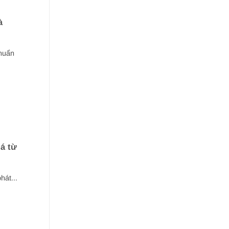
à
huẩn
á từ
hát...