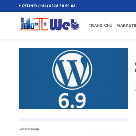
Bỏ
HOTLINE: (+84) 0328 69 69 62.
qua
nội
TRANG CHỦ
MARKETI
dung