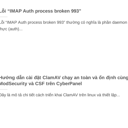
Lỗi “IMAP Auth process broken 993”
Lỗi “IMAP Auth process broken 993” thường có nghĩa là phần daemon
thực (auth)...
Hướng dẫn cài đặt ClamAV chạy an toàn và ổn định cùn
ModSecurity và CSF trên CyberPanel
Đây là mô tả chi tiết cách triển khai ClamAV trên linux và thiết lập...