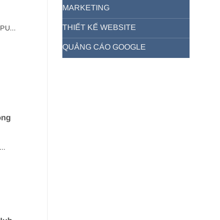
MARKETING
THIẾT KẾ WEBSITE
PU...
QUẢNG CÁO GOOGLE
ông
..