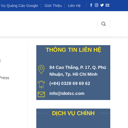
h Vụ Quảng Cáo Google
Giới Thiệu
Liên Hệ
THÔNG TIN LIÊN HỆ
:
84 Cao Thắng, P. 17, Q. Phú
Nhuận, Tp. Hồ Chí Minh
Press
(+84) 0328 69 69 62
info@idotsc.com
DỊCH VỤ CHÍNH