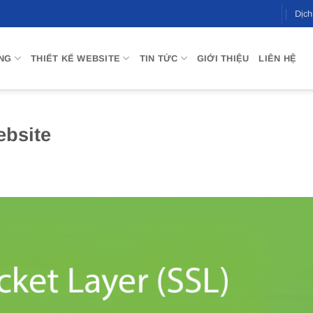
Dịc
NG
THIẾT KẾ WEBSITE
TIN TỨC
GIỚI THIỆU
LIÊN HỆ
ebsite