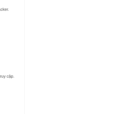
cker.
ruy cập.