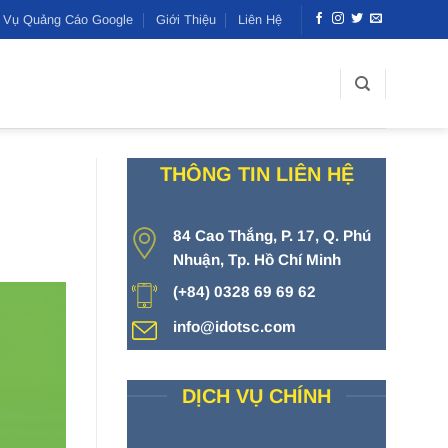
h Vụ Quảng Cáo Google
Giới Thiệu
Liên Hệ
THÔNG TIN LIÊN HỆ
84 Cao Thắng, P. 17, Q. Phú
Nhuận, Tp. Hồ Chí Minh
(+84) 0328 69 69 62
info@idotsc.com
DỊCH VỤ CHÍNH