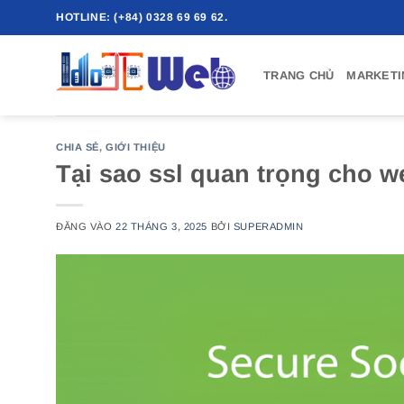
Bỏ
HOTLINE: (+84) 0328 69 69 62.
qua
nội
TRANG CHỦ
MARKETI
dung
CHIA SẺ
,
GIỚI THIỆU
Tại sao ssl quan trọng cho w
ĐĂNG VÀO
22 THÁNG 3, 2025
BỞI
SUPERADMIN