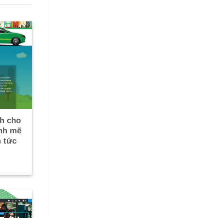
h cho
nh mẽ
n tức