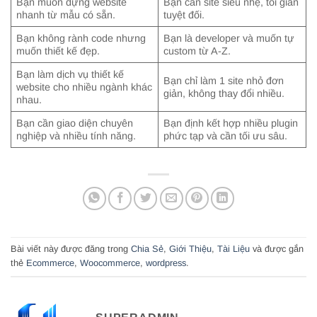
Bạn muốn dựng website
Bạn cần site siêu nhẹ, tối giản
nhanh từ mẫu có sẵn.
tuyệt đối.
Bạn không rành code nhưng
Bạn là developer và muốn tự
muốn thiết kế đẹp.
custom từ A-Z.
Bạn làm dịch vụ thiết kế
Bạn chỉ làm 1 site nhỏ đơn
website cho nhiều ngành khác
giản, không thay đổi nhiều.
nhau.
Bạn cần giao diện chuyên
Bạn định kết hợp nhiều plugin
nghiệp và nhiều tính năng.
phức tạp và cần tối ưu sâu.
Bài viết này được đăng trong
Chia Sẻ
,
Giới Thiệu
,
Tài Liệu
và được gắn
thẻ
Ecommerce
,
Woocommerce
,
wordpress
.