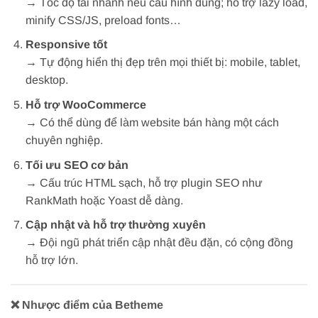
→ Tốc độ tải nhanh nếu cấu hình đúng; hỗ trợ lazy load,
minify CSS/JS, preload fonts…
Responsive tốt
→ Tự động hiển thị đẹp trên mọi thiết bị: mobile, tablet,
desktop.
Hỗ trợ WooCommerce
→ Có thể dùng để làm website bán hàng một cách
chuyên nghiệp.
Tối ưu SEO cơ bản
→ Cấu trúc HTML sạch, hỗ trợ plugin SEO như
RankMath hoặc Yoast dễ dàng.
Cập nhật và hỗ trợ thường xuyên
→ Đội ngũ phát triển cập nhật đều đặn, có cộng đồng
hỗ trợ lớn.
❌
Nhược điểm của Betheme