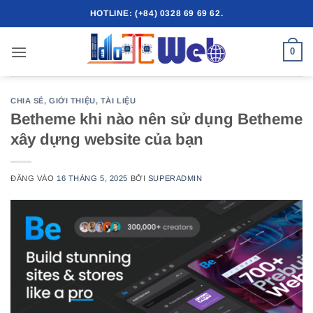
Bỏ
HOTLINE: (+84) 0328 69 69 62.
qua
nội
0
dung
CHIA SẺ
,
GIỚI THIỆU
,
TÀI LIỆU
Betheme khi nào nên sử dụng Betheme
xây dựng website của bạn
ĐĂNG VÀO
16 THÁNG 5, 2025
BỞI
SUPERADMIN