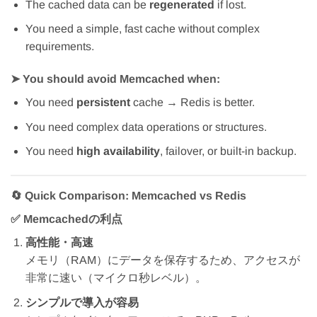
The cached data can be
regenerated
if lost.
You need a simple, fast cache without complex
requirements.
➤
You should avoid Memcached when:
You need
persistent
cache → Redis is better.
You need complex data operations or structures.
You need
high availability
, failover, or built-in backup.
🔄 Quick Comparison: Memcached vs Redis
✅ Memcachedの利点
高性能・高速
メモリ（RAM）にデータを保存するため、アクセスが
非常に速い（マイクロ秒レベル）。
シンプルで導入が容易