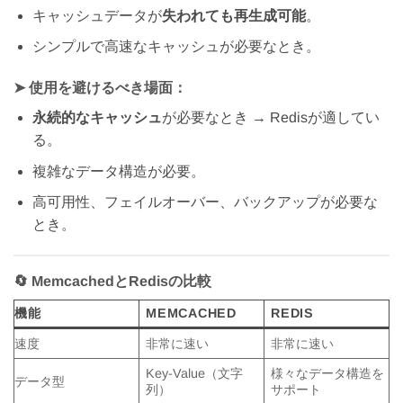
キャッシュデータが
失われても再生成可能
。
シンプルで高速なキャッシュが必要なとき。
➤
使用を避けるべき場面：
永続的なキャッシュ
が必要なとき → Redisが適してい
る。
複雑なデータ構造が必要。
高可用性、フェイルオーバー、バックアップが必要な
とき。
🔄 MemcachedとRedisの比較
機能
MEMCACHED
REDIS
速度
非常に速い
非常に速い
Key-Value（文字
様々なデータ構造を
データ型
列）
サポート