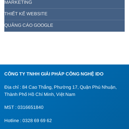
MARKETING
THIẾT KẾ WEBSITE
QUẢNG CÁO GOOGLE
CÔNG TY TNHH GIẢI PHÁP CÔNG NGHỆ IDO
Địa chỉ : 84 Cao Thắng, Phường 17, Quận Phú Nhuận,
Thành Phố Hồ Chí Minh, Việt Nam
MST : 0316651840
Hotline : 0328 69 69 62