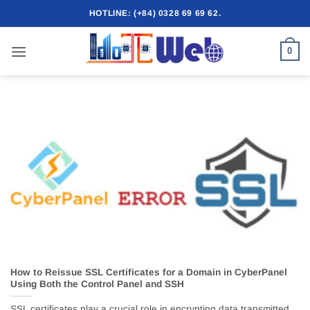
Skip
HOTLINE: (+84) 0328 69 69 62.
to
content
0
How to Reissue SSL Certificates for a Domain in CyberPanel
Using Both the Control Panel and SSH
SSL certificates play a crucial role in encrypting data transmitted