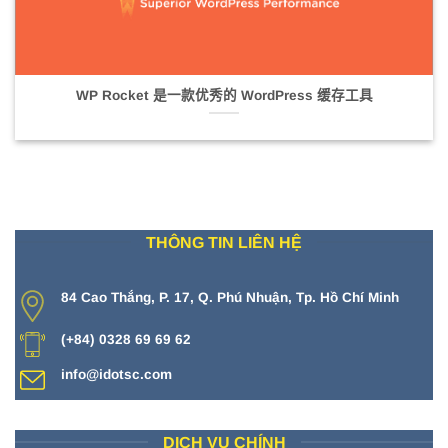
WP Rocket 是一款优秀的 WordPress 缓存工具
THÔNG TIN LIÊN HỆ
84 Cao Thắng, P. 17, Q. Phú Nhuận, Tp. Hồ Chí Minh
(+84) 0328 69 69 62
info@idotsc.com
DỊCH VỤ CHÍNH