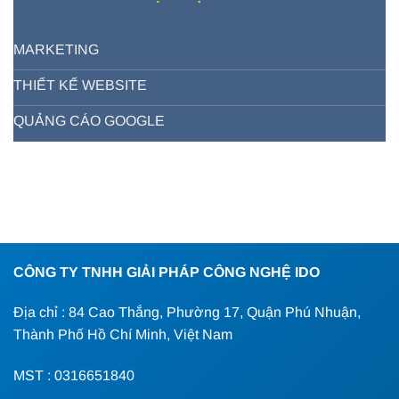
MARKETING
THIẾT KẾ WEBSITE
QUẢNG CÁO GOOGLE
CÔNG TY TNHH GIẢI PHÁP CÔNG NGHỆ IDO
Địa chỉ : 84 Cao Thắng, Phường 17, Quận Phú Nhuận,
Thành Phố Hồ Chí Minh, Việt Nam
MST : 0316651840