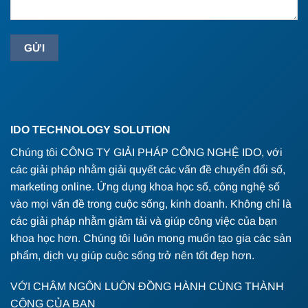
IDO TECHNOLOGY SOLUTION
Chúng tôi CÔNG TY GIẢI PHÁP CÔNG NGHỆ IDO, với
các giải pháp nhằm giải quyết các vấn đề chuyển đổi số,
marketing online. Ứng dụng khoa học số, công nghệ số
vào mọi vấn đề trong cuộc sống, kinh doanh. Không chỉ là
các giải pháp nhằm giảm tải và giúp công việc của bạn
khoa học hơn. Chúng tôi luôn mong muốn tạo gia các sản
phẩm, dịch vụ giúp cuộc sống trở nên tốt đẹp hơn.
VỚI CHÂM NGÔN LUÔN ĐỒNG HÀNH CÙNG THÀNH
CÔNG CỦA BẠN