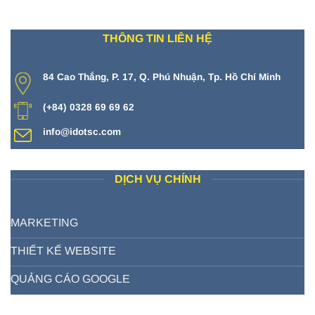
THÔNG TIN LIÊN HỆ
84 Cao Thắng, P. 17, Q. Phú Nhuận, Tp. Hồ Chí Minh
(+84) 0328 69 69 62
info@idotsc.com
DỊCH VỤ CHÍNH
MARKETING
THIẾT KẾ WEBSITE
QUẢNG CÁO GOOGLE