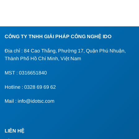
CÔNG TY TNHH GIẢI PHÁP CÔNG NGHỆ IDO
Địa chỉ : 84 Cao Thắng, Phường 17, Quận Phú Nhuận,
Thành Phố Hồ Chí Minh, Việt Nam
MST : 0316651840
Hotline : 0328 69 69 62
Mail : info@idotsc.com
LIÊN HỆ