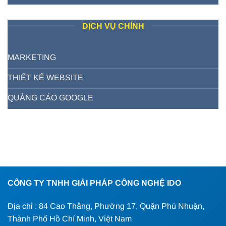
DỊCH VỤ CHÍNH
MARKETING
THIẾT KẾ WEBSITE
QUẢNG CÁO GOOGLE
CÔNG TY TNHH GIẢI PHÁP CÔNG NGHỆ IDO
Địa chỉ : 84 Cao Thắng, Phường 17, Quận Phú Nhuận,
Thành Phố Hồ Chí Minh, Việt Nam