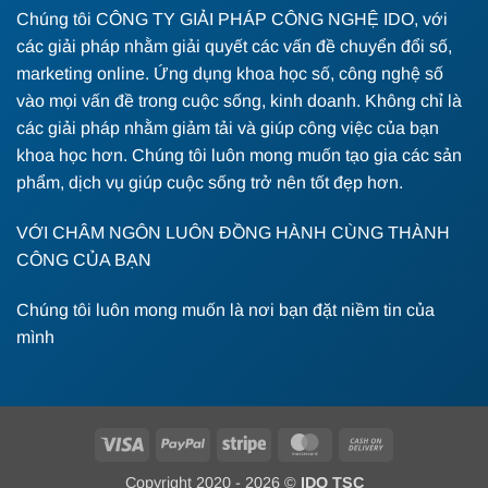
Chúng tôi CÔNG TY GIẢI PHÁP CÔNG NGHỆ IDO, với
các giải pháp nhằm giải quyết các vấn đề chuyển đổi số,
marketing online. Ứng dụng khoa học số, công nghệ số
vào mọi vấn đề trong cuộc sống, kinh doanh. Không chỉ là
các giải pháp nhằm giảm tải và giúp công việc của bạn
khoa học hơn. Chúng tôi luôn mong muốn tạo gia các sản
phẩm, dịch vụ giúp cuộc sống trở nên tốt đẹp hơn.
VỚI CHÂM NGÔN LUÔN ĐỒNG HÀNH CÙNG THÀNH
CÔNG CỦA BẠN
Chúng tôi luôn mong muốn là nơi bạn đặt niềm tin của
mình
Visa
PayPal
Stripe
MasterCard
Cash
On
Copyright 2020 - 2026 ©
IDO TSC