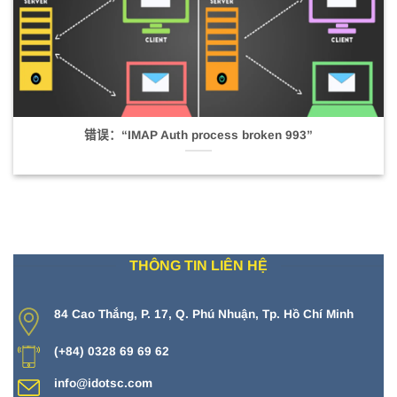
错误：“IMAP Auth process broken 993”
THÔNG TIN LIÊN HỆ
84 Cao Thắng, P. 17, Q. Phú Nhuận, Tp. Hồ Chí Minh
(+84) 0328 69 69 62
info@idotsc.com