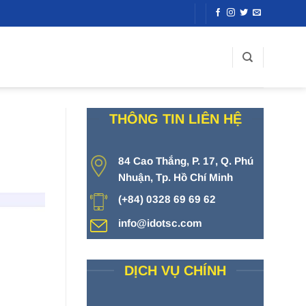
THÔNG TIN LIÊN HỆ
84 Cao Thắng, P. 17, Q. Phú
Nhuận, Tp. Hồ Chí Minh
(+84) 0328 69 69 62
info@idotsc.com
DỊCH VỤ CHÍNH