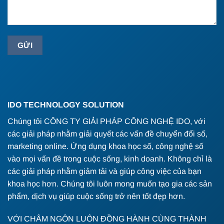
IDO TECHNOLOGY SOLUTION
Chúng tôi CÔNG TY GIẢI PHÁP CÔNG NGHỆ IDO, với
các giải pháp nhằm giải quyết các vấn đề chuyển đổi số,
marketing online. Ứng dụng khoa học số, công nghệ số
vào mọi vấn đề trong cuộc sống, kinh doanh. Không chỉ là
các giải pháp nhằm giảm tải và giúp công việc của bạn
khoa học hơn. Chúng tôi luôn mong muốn tạo gia các sản
phẩm, dịch vụ giúp cuộc sống trở nên tốt đẹp hơn.
VỚI CHÂM NGÔN LUÔN ĐỒNG HÀNH CÙNG THÀNH