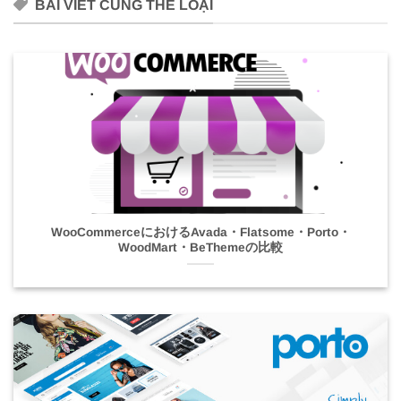
BÀI VIẾT CÙNG THỂ LOẠI
WooCommerceにおけるAvada・Flatsome・Porto・
WoodMart・BeThemeの比較