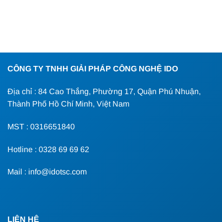
CÔNG TY TNHH GIẢI PHÁP CÔNG NGHỆ IDO
Địa chỉ : 84 Cao Thắng, Phường 17, Quận Phú Nhuận,
Thành Phố Hồ Chí Minh, Việt Nam
MST : 0316651840
Hotline : 0328 69 69 62
Mail : info@idotsc.com
LIÊN HỆ