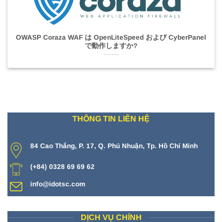
OWASP Coraza WAF は OpenLiteSpeed および Cyber​​Panel
で動作しますか?
THÔNG TIN LIÊN HỆ
84 Cao Thắng, P. 17, Q. Phú Nhuận, Tp. Hồ Chí Minh
(+84) 0328 69 69 62
info@idotsc.com
DỊCH VỤ CHÍNH