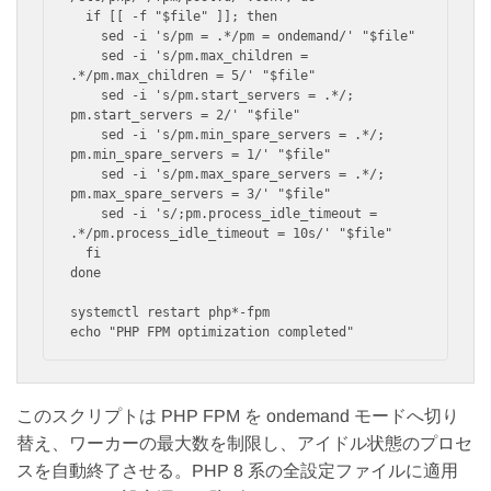
  if [[ -f "$file" ]]; then

    sed -i 's/pm = .*/pm = ondemand/' "$file"

    sed -i 's/pm.max_children = 
.*/pm.max_children = 5/' "$file"

    sed -i 's/pm.start_servers = .*/; 
pm.start_servers = 2/' "$file"

    sed -i 's/pm.min_spare_servers = .*/; 
pm.min_spare_servers = 1/' "$file"

    sed -i 's/pm.max_spare_servers = .*/; 
pm.max_spare_servers = 3/' "$file"

    sed -i 's/;pm.process_idle_timeout = 
.*/pm.process_idle_timeout = 10s/' "$file"

  fi

done

systemctl restart php*-fpm

このスクリプトは PHP FPM を ondemand モードへ切り
替え、ワーカーの最大数を制限し、アイドル状態のプロセ
スを自動終了させる。PHP 8 系の全設定ファイルに適用