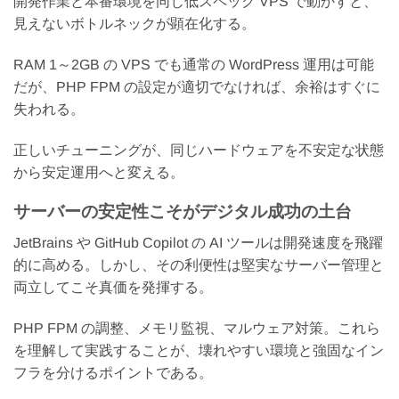
開発作業と本番環境を同じ低スペック VPS で動かすと、
見えないボトルネックが顕在化する。
RAM 1～2GB の VPS でも通常の WordPress 運用は可能
だが、PHP FPM の設定が適切でなければ、余裕はすぐに
失われる。
正しいチューニングが、同じハードウェアを不安定な状態
から安定運用へと変える。
サーバーの安定性こそがデジタル成功の土台
JetBrains や GitHub Copilot の AI ツールは開発速度を飛躍
的に高める。しかし、その利便性は堅実なサーバー管理と
両立してこそ真価を発揮する。
PHP FPM の調整、メモリ監視、マルウェア対策。これら
を理解して実践することが、壊れやすい環境と強固なイン
フラを分けるポイントである。