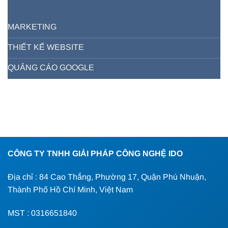
MARKETING
THIẾT KẾ WEBSITE
QUẢNG CÁO GOOGLE
CÔNG TY TNHH GIẢI PHÁP CÔNG NGHỆ IDO
Địa chỉ : 84 Cao Thắng, Phường 17, Quận Phú Nhuận,
Thành Phố Hồ Chí Minh, Việt Nam
MST : 0316651840