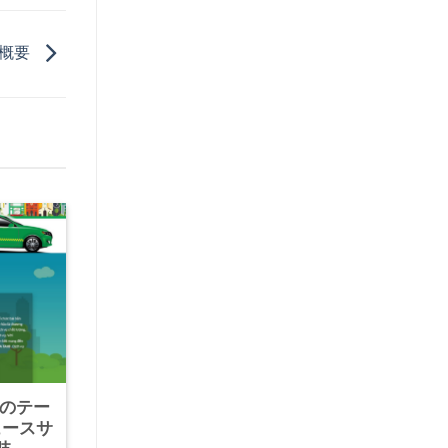
dの概要
けのテー
ュースサ