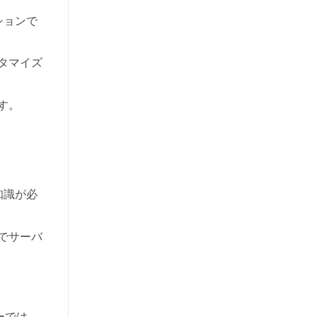
ションで
タマイズ
す。
知識が必
でサーバ
ーでは、