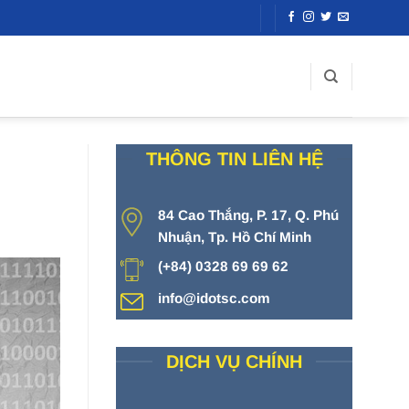
THÔNG TIN LIÊN HỆ
84 Cao Thắng, P. 17, Q. Phú
Nhuận, Tp. Hồ Chí Minh
(+84) 0328 69 69 62
info@idotsc.com
DỊCH VỤ CHÍNH