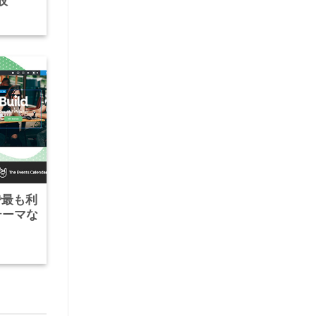
肢
で最も利
sテーマな