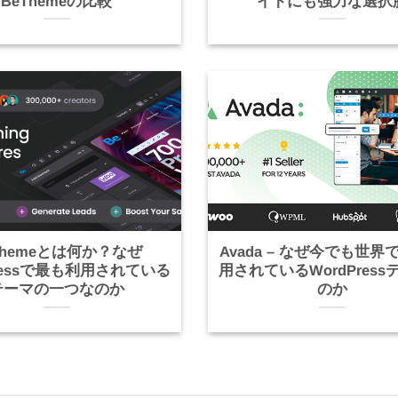
BeThemeの比較
イトにも強力な選択
Themeとは何か？なぜ
Avada – なぜ今でも世界
Pressで最も利用されている
用されているWordPres
テーマの一つなのか
のか