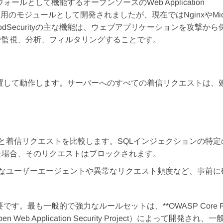
ォールとして機能するオープンソースのWeb Application
ー用のモジュールとして開発されましたが、現在ではNginxやMicroso
Securityの主な機能は、ウェブアプリケーションを攻撃から
ムで監視、分析、フィルタリングすることです。
間に位置して動作します。サーバーへのすべての着信リクエストは、
。
と着信リクエストを比較します。SQLインジェクションの特定
た場合、そのリクエストはブロックされます。
なユーザーエージェントや異常なリクエスト頻度など、事前に
です。最も一般的で強力なルールセットは、**OWASP Core R
eb Application Security Project）によって開発され、