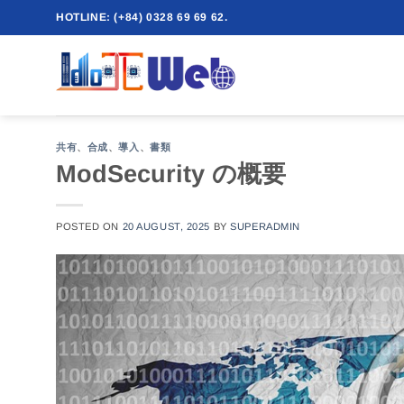
Skip
HOTLINE: (+84) 0328 69 69 62.
to
content
共有
、
合成
、
導入
、
書類
ModSecurity の概要
POSTED ON
20 AUGUST, 2025
BY
SUPERADMIN