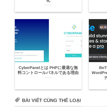
化
CyberPanelとは PHPに最適な無
Be
料コントロールパネルである理由
Word
BÀI VIẾT CÙNG THỂ LOẠI