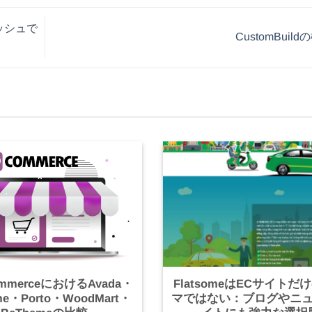
ャッシュで
CustomBuil
mmerceにおけるAvada・
FlatsomeはECサイトだ
ome・Porto・WoodMart・
マではない：ブログやニ