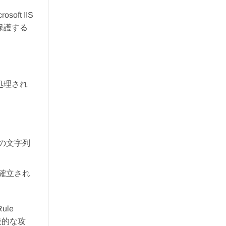
ft IIS
保護する
処理され
の文字列
確立され
ule
一般的な攻