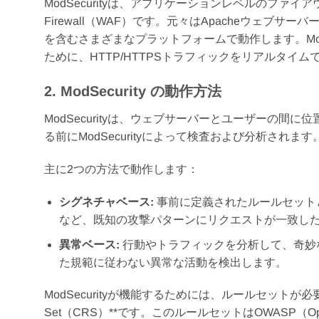
ModSecurityは、アプリケーションレベルのファイアウ
Firewall（WAF）です。元々はApacheウェブサーバ
を含むさまざまなプラットフォームで動作します。Mod
ために、HTTP/HTTPSトラフィックをリアルタイ
2. ModSecurity の動作方法
ModSecurityは、ウェブサーバーとユーザーの
る前にModSecurityによって検査および分析されます
主に2つの方法で動作します：
シグネチャベース:
事前に定義されたルールセット
など、既知の攻撃パターンにリクエストが一致し
異常ベース:
行動やトラフィックを分析して、奇妙
た規範に従わない異常な活動を検出します。
ModSecurityが機能するためには、ルールセットが必要
Set（CRS）**です。このルールセットはOWASP（Open W