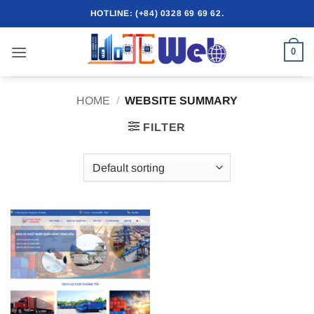
Skip
HOTLINE: (+84) 0328 69 69 62.
to
content
0
HOME
/
WEBSITE SUMMARY
FILTER