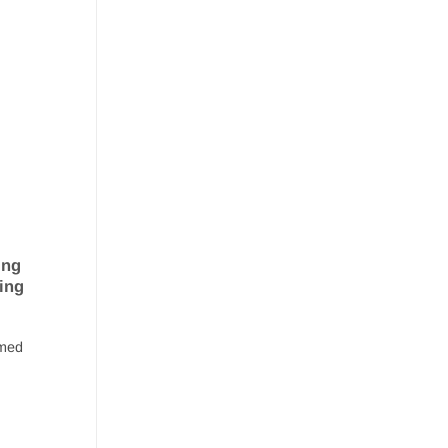
ing
ing
omed