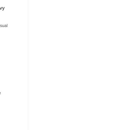
vy
sual
e