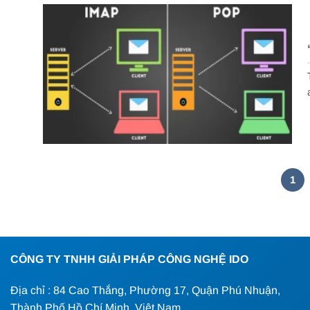
1
CÔNG TY TNHH GIẢI PHÁP CÔNG NGHỆ IDO
Địa chỉ : 84 Cao Thắng, Phường 17, Quận Phú Nhuận,
Thành Phố Hồ Chí Minh, Việt Nam