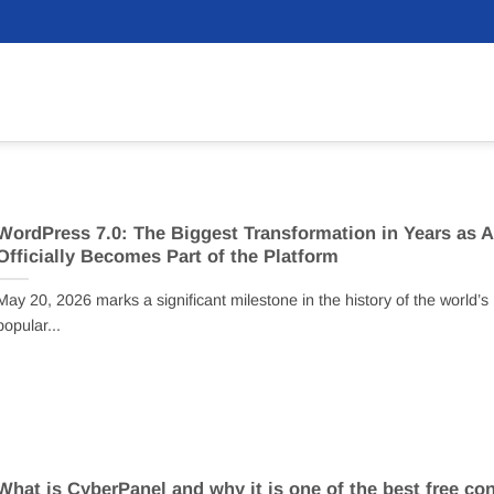
WordPress 7.0: The Biggest Transformation in Years as A
Officially Becomes Part of the Platform
May 20, 2026 marks a significant milestone in the history of the world’s
popular...
What is CyberPanel and why it is one of the best free con