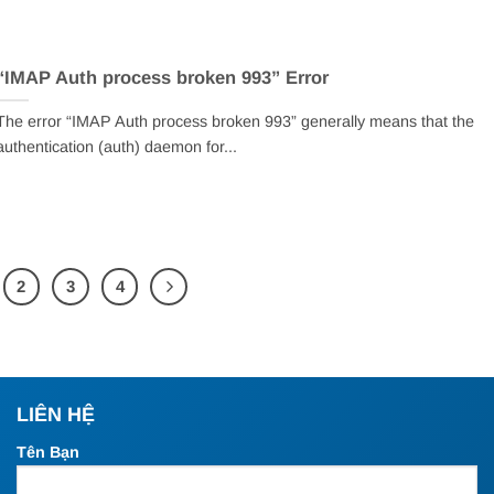
“IMAP Auth process broken 993” Error
The error “IMAP Auth process broken 993” generally means that the
authentication (auth) daemon for...
2
3
4
LIÊN HỆ
Tên Bạn