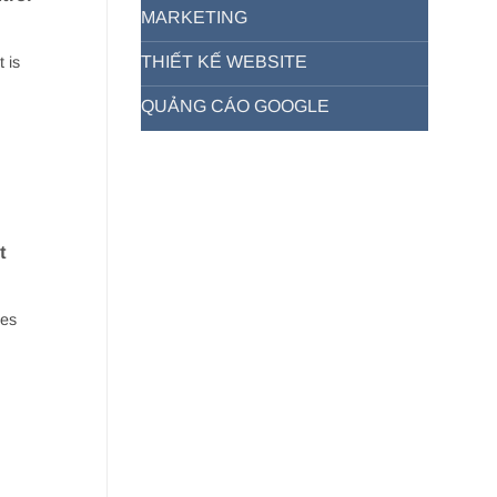
MARKETING
THIẾT KẾ WEBSITE
 is
QUẢNG CÁO GOOGLE
t
mes