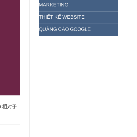
MARKETING
THIẾT KẾ WEBSITE
QUẢNG CÁO GOOGLE
O 相对于