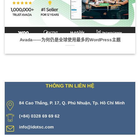
Avada——为何仍是全球使用最多的WordPress主题
THÔNG TIN LIÊN HỆ
84 Cao Thắng, P. 17, Q. Phú Nhuận, Tp. Hồ Chí Minh
(+84) 0328 69 69 62
info@idotsc.com