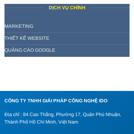
DỊCH VỤ CHÍNH
MARKETING
THIẾT KẾ WEBSITE
QUẢNG CÁO GOOGLE
CÔNG TY TNHH GIẢI PHÁP CÔNG NGHỆ IDO
Địa chỉ : 84 Cao Thắng, Phường 17, Quận Phú Nhuận,
Thành Phố Hồ Chí Minh, Việt Nam