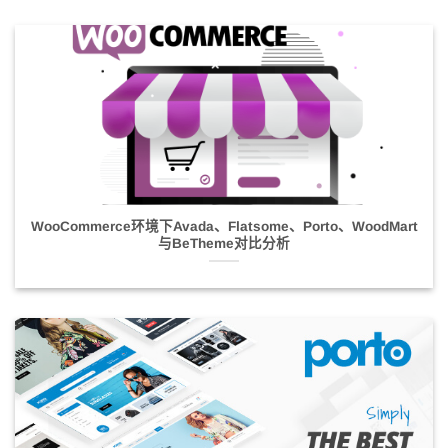
WooCommerce环境下Avada、Flatsome、Porto、WoodMart
与BeTheme对比分析