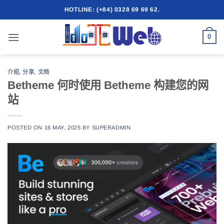
跳
HOTLINE: (+84) 0328 69 69 62.
到
内
0
容
介绍
,
分享
,
文档
Betheme 何时使用 Betheme 构建您的网
站
POSTED ON
16 MAY, 2025
BY
SUPERADMIN