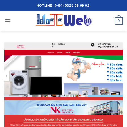
Bỏ
HOTLINE: (+84) 0328 69 69 62.
qua
nội
0
dung