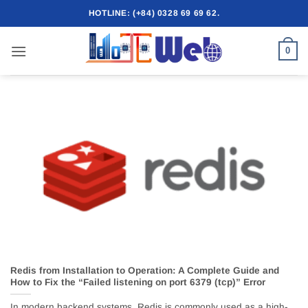
Skip
HOTLINE: (+84) 0328 69 69 62.
to
content
0
Redis from Installation to Operation: A Complete Guide and
How to Fix the “Failed listening on port 6379 (tcp)” Error
In modern backend systems, Redis is commonly used as a high-