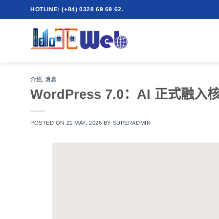
跳
HOTLINE: (+84) 0328 69 69 62.
到
内
容
介绍
,
消息
WordPress 7.0：AI 正
POSTED ON
21 MAY, 2026
BY
SUPERADMIN