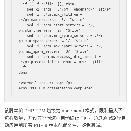
  if [[ -f "$file" ]]; then

    sed -i 's/pm = .*/pm = ondemand/' "$file"

    sed -i 's/pm.max_children = 
.*/pm.max_children = 5/' "$file"

    sed -i 's/pm.start_servers = .*/; 
pm.start_servers = 2/' "$file"

    sed -i 's/pm.min_spare_servers = .*/; 
pm.min_spare_servers = 1/' "$file"

    sed -i 's/pm.max_spare_servers = .*/; 
pm.max_spare_servers = 3/' "$file"

    sed -i 's/;pm.process_idle_timeout = 
.*/pm.process_idle_timeout = 10s/' "$file"

  fi

done

systemctl restart php*-fpm

该脚本将 PHP FPM 切换为 ondemand 模式，限制最大子
进程数量，并设置空闲进程自动终止时间。通过通配路径自
动应用到所有 PHP 8 版本配置文件，避免遗漏。