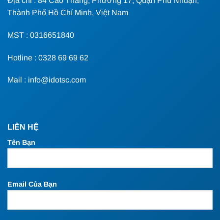
Địa chỉ : 84 Cao Thắng, Phường 17, Quận Phú Nhuận,
Thành Phố Hồ Chí Minh, Việt Nam
MST : 0316651840
Hotline : 0328 69 69 62
Mail : info@idotsc.com
LIÊN HỆ
Tên Bạn
Email Của Bạn