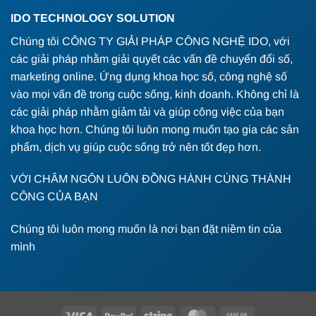
IDO TECHNOLOGY SOLUTION
Chúng tôi CÔNG TY GIẢI PHÁP CÔNG NGHỆ IDO, với
các giải pháp nhằm giải quyết các vấn đề chuyển đổi số,
marketing online. Ứng dụng khoa học số, công nghệ số
vào mọi vấn đề trong cuộc sống, kinh doanh. Không chỉ là
các giải pháp nhằm giảm tải và giúp công việc của bạn
khoa học hơn. Chúng tôi luôn mong muốn tạo gia các sản
phẩm, dịch vụ giúp cuộc sống trở nên tốt đẹp hơn.
VỚI CHÂM NGÔN LUÔN ĐỒNG HÀNH CÙNG THÀNH
CÔNG CỦA BẠN
Chúng tôi luôn mong muốn là nơi bạn đặt niềm tin của
mình
Visa
PayPal
Stripe
MasterCard
Cash