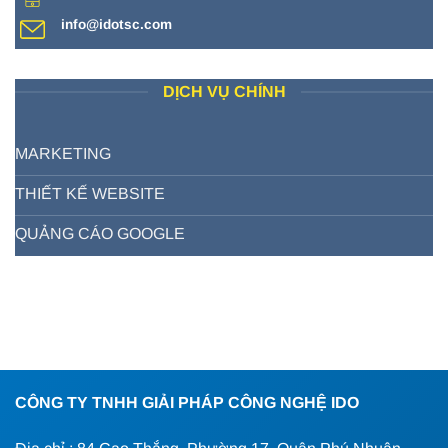
info@idotsc.com
DỊCH VỤ CHÍNH
MARKETING
THIẾT KẾ WEBSITE
QUẢNG CÁO GOOGLE
CÔNG TY TNHH GIẢI PHÁP CÔNG NGHỆ IDO