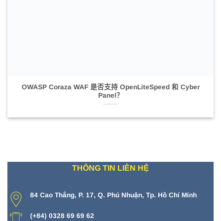
OWASP Coraza WAF 是否支持 OpenLiteSpeed 和 Cyber​​
Panel？
THÔNG TIN LIÊN HỆ
84 Cao Thắng, P. 17, Q. Phú Nhuận, Tp. Hồ Chí Minh
(+84) 0328 69 69 62