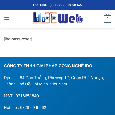
Bỏ
HOTLINE: (+84) 0328 69 69 62.
qua
nội
0
dung
[ihc-pass-reset]
CÔNG TY TNHH GIẢI PHÁP CÔNG NGHỆ IDO
Địa chỉ : 84 Cao Thắng, Phường 17, Quận Phú Nhuận,
Thành Phố Hồ Chí Minh, Việt Nam
MST : 0316651840
Hotline : 0328 69 69 62